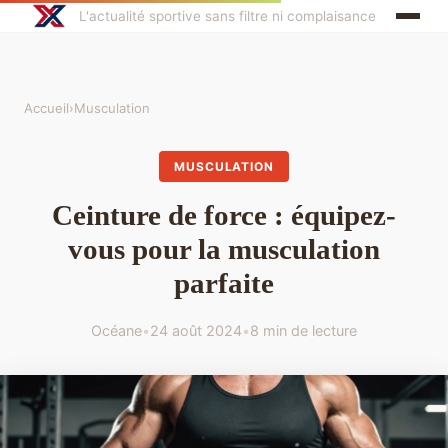
L'actualité sportive sans filtre ni complaisance
Accueil
›
Musculation
MUSCULATION
Ceinture de force : équipez-
vous pour la musculation
parfaite
Océane
•
24 août 2024
•
8 min de lecture