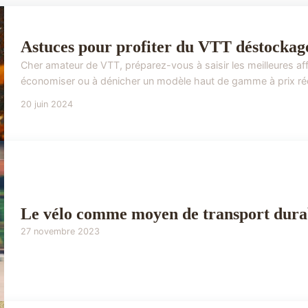
Astuces pour profiter du VTT déstockage
Cher amateur de VTT, préparez-vous à saisir les meilleures af
économiser ou à dénicher un modèle haut de gamme à prix rédu
20 juin 2024
Le vélo comme moyen de transport durabl
27 novembre 2023