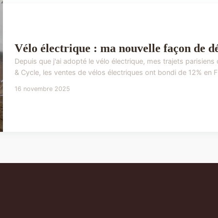
Vélo électrique : ma nouvelle façon de d
Depuis que j'ai adopté le vélo électrique, mes trajets parisie
& Cycle, les ventes de vélos électriques ont bondi de 12% en F
16 novembre 2025