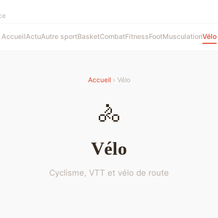
ce
Accueil
Actu
Autre sport
Basket
Combat
Fitness
Foot
Musculation
Vélo
Accueil
› Vélo
🚴
Vélo
Cyclisme, VTT et vélo de route