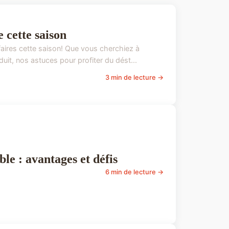
 cette saison
faires cette saison! Que vous cherchiez à
it, nos astuces pour profiter du dést...
3 min de lecture →
e : avantages et défis
6 min de lecture →