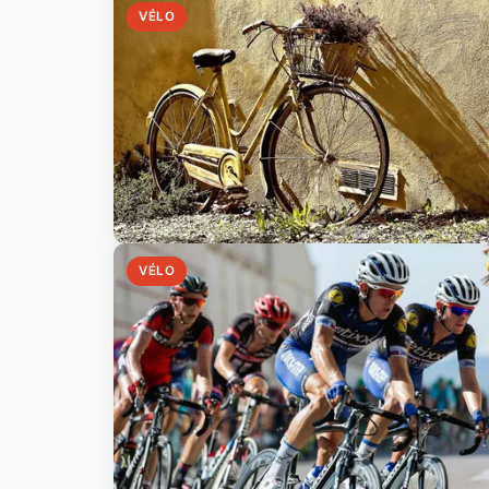
VÉLO
VÉLO