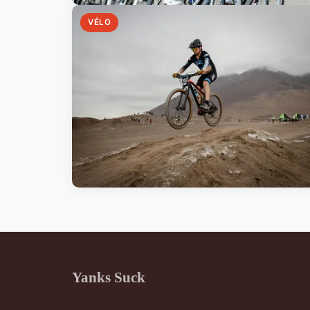
VÉLO
Yanks Suck