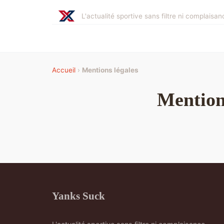
L'actualité sportive sans filtre ni complaisan
Accueil
›
Mentions légales
Mention
Yanks Suck