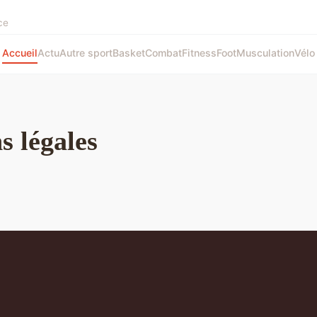
ce
Accueil
Actu
Autre sport
Basket
Combat
Fitness
Foot
Musculation
Vélo
s légales