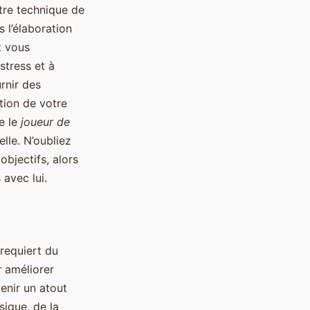
tre technique de
s l’élaboration
t vous
stress et à
rnir des
tion de votre
re le
joueur de
lle. N’oubliez
objectifs, alors
 avec lui.
requiert du
r
améliorer
venir un atout
sique, de la