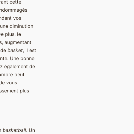
rant cette
s endommagés
endant vos
 une diminution
e plus, le
es, augmentant
n de
basket
, il est
ante. Une bonne
ez également de
sombre peut
 de vous
issement plus
en
basketball
. Un