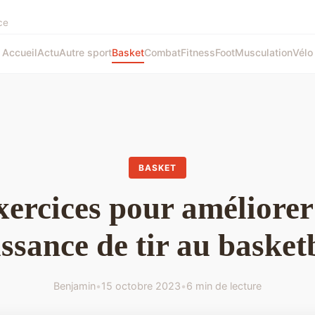
ce
Accueil
Actu
Autre sport
Basket
Combat
Fitness
Foot
Musculation
Vélo
BASKET
xercices pour améliorer
ssance de tir au basket
Benjamin
•
15 octobre 2023
•
6 min de lecture