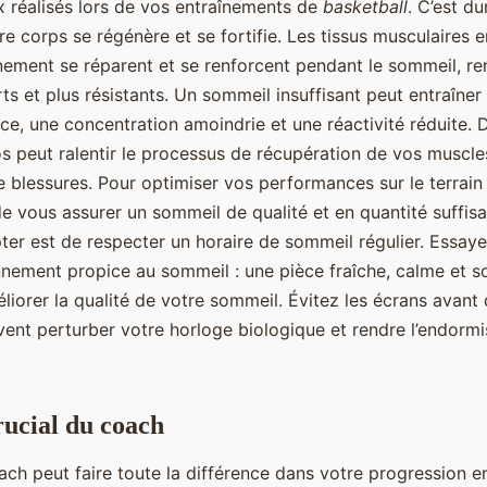
réalisés lors de vos entraînements de
basketball
. C’est du
re corps se régénère et se fortifie. Les tissus musculaire
înement se réparent et se renforcent pendant le sommeil, r
ts et plus résistants. Un sommeil insuffisant peut entraîner
e, une concentration amoindrie et une réactivité réduite. D
 peut ralentir le processus de récupération de vos muscl
de blessures. Pour optimiser vos performances sur le terrai
de vous assurer un sommeil de qualité et en quantité suffis
ter est de respecter un horaire de sommeil régulier. Essay
nnement propice au sommeil : une pièce fraîche, calme et 
iorer la qualité de votre sommeil. Évitez les écrans avant
uvent perturber votre horloge biologique et rendre l’endorm
rucial du coach
ach peut faire toute la différence dans votre progression 