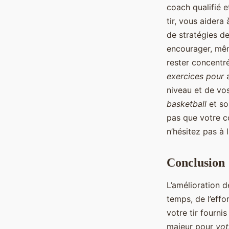
coach qualifié 
tir, vous aidera 
de stratégies d
encourager, même
rester concentré
exercices pour
a
niveau et de vos
basketball
et so
pas que votre co
n’hésitez pas à 
Conclusion
L’amélioration d
temps, de l’effo
votre tir fourni
majeur pour
vot