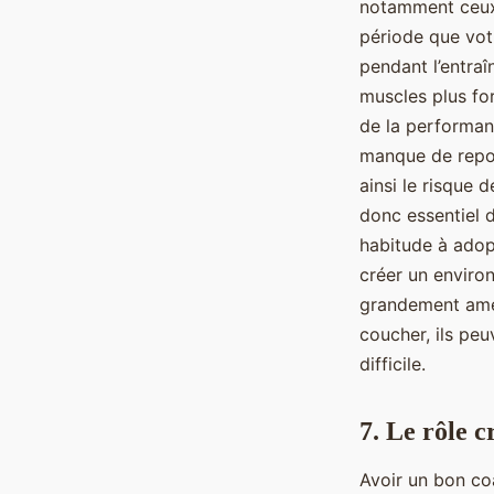
notamment ceux 
période que vot
pendant l’entra
muscles plus for
de la performanc
manque de repos
ainsi le risque 
donc essentiel 
habitude à adop
créer un enviro
grandement amél
coucher, ils pe
difficile.
7. Le rôle c
Avoir un bon co