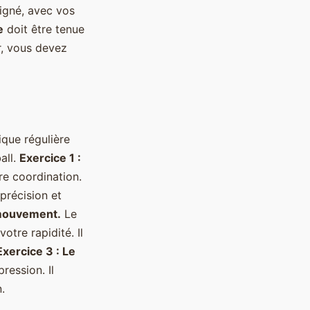
ligné, avec vos
e
doit être tenue
r, vous devez
ique régulière
all.
Exercice 1 :
re coordination.
précision et
n mouvement.
Le
otre rapidité. Il
Exercice 3 : Le
ression. Il
.