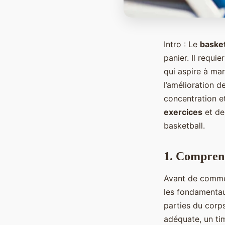
Intro : Le
basket
panier. Il requi
qui aspire à ma
l’amélioration d
concentration e
exercices
et d
basketball.
1. Comprend
Avant de commenc
les fondamentaux
parties du corps
adéquate, un tim