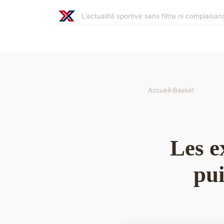
L'actualité sportive sans filtre ni complaisan
Accueil
›
Basket
Les e
pui