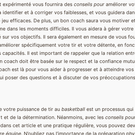
et expérimenté vous fournira des
conseils pour
améliorer vo
à identifier et à corriger vos faiblesses, et vous guidera dan
e jeu efficaces. De plus, un bon coach saura vous motiver e
 dans les moments difficiles. Il vous aidera à gérer votre 
 sur vos objectifs. Il sera également en mesure de vous fou
méliorer spécifiquement votre tir et votre détente, en fonc
 capacités. Il est important de rappeler que la relation ent
n coach doit être basée sur le respect et la confiance mutue
ach est là pour vous aider à progresser et à atteindre vos 
lui poser des questions et à discuter de vos préoccupations
e votre puissance de tir au
basketball
est un processus qui 
rt et de la détermination. Néanmoins, avec les
conseils pou
s dans cet article et une pratique régulière, vous pouvez de
re équipe
. N’oubliez pas l’importance de la préparation phy