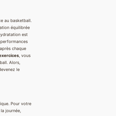
ce au basketball.
tion équilibrée
hydratation est
s performances
t après chaque
exercices
, vous
all. Alors,
devenez le
ique. Pour votre
la journée,