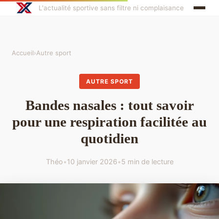
L'actualité sportive sans filtre ni complaisance
Accueil
›
Autre sport
AUTRE SPORT
Bandes nasales : tout savoir
pour une respiration facilitée au
quotidien
Théo
•
10 janvier 2026
•
5 min de lecture